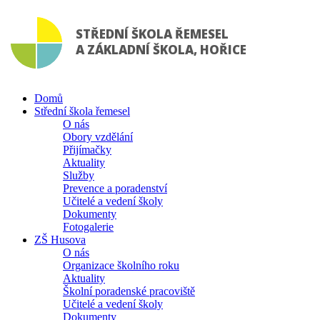
STŘEDNÍ ŠKOLA ŘEMESEL
A ZÁKLADNÍ ŠKOLA, HOŘICE
Domů
Střední škola řemesel
O nás
Obory vzdělání
Přijímačky
Aktuality
Služby
Prevence a poradenství
Učitelé a vedení školy
Dokumenty
Fotogalerie
ZŠ Husova
O nás
Organizace školního roku
Aktuality
Školní poradenské pracoviště
Učitelé a vedení školy
Dokumenty