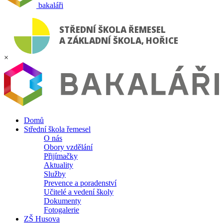
bakaláři
STŘEDNÍ ŠKOLA ŘEMESEL
A ZÁKLADNÍ ŠKOLA, HOŘICE
×
Domů
Střední škola řemesel
O nás
Obory vzdělání
Přijímačky
Aktuality
Služby
Prevence a poradenství
Učitelé a vedení školy
Dokumenty
Fotogalerie
ZŠ Husova