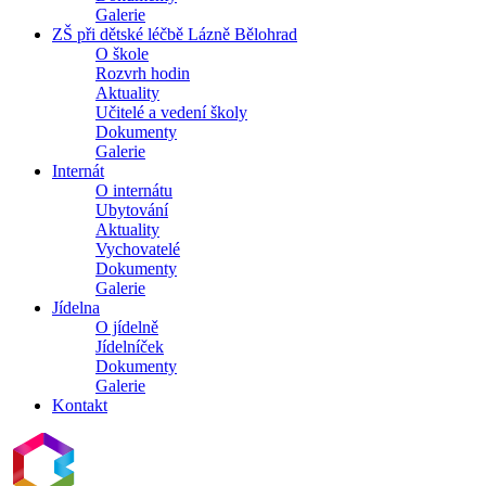
Galerie
ZŠ při dětské léčbě Lázně Bělohrad
O škole
Rozvrh hodin
Aktuality
Učitelé a vedení školy
Dokumenty
Galerie
Internát
O internátu
Ubytování
Aktuality
Vychovatelé
Dokumenty
Galerie
Jídelna
O jídelně
Jídelníček
Dokumenty
Galerie
Kontakt