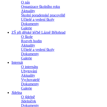
O nás
Organizace školního roku
Aktuality
Školní poradenské pracoviště
Učitelé a vedení školy
Dokumenty
Galerie
ZŠ při dětské léčbě Lázně Bělohrad
O škole
Rozvrh hodin
Aktuality
Učitelé a vedení školy
Dokumenty
Galerie
Internát
O internátu
Ubytování
Aktuality
Vychovatelé
Dokumenty
Galerie
Jídelna
O jídelně
Jídelníček
Dokumenty