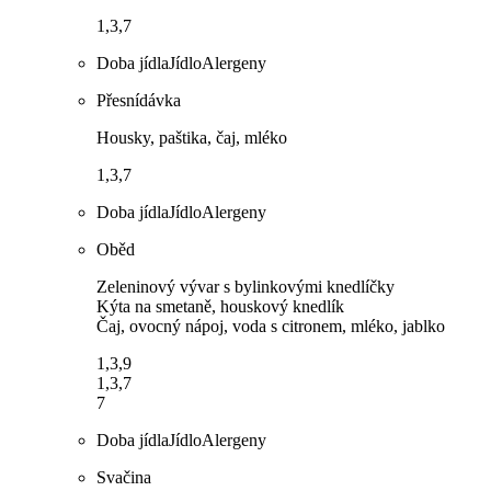
1,3,7
Doba jídla
Jídlo
Alergeny
Přesnídávka
Housky, paštika, čaj, mléko
1,3,7
Doba jídla
Jídlo
Alergeny
Oběd
Zeleninový vývar s bylinkovými knedlíčky
Kýta na smetaně, houskový knedlík
Čaj, ovocný nápoj, voda s citronem, mléko, jablko
1,3,9
1,3,7
7
Doba jídla
Jídlo
Alergeny
Svačina