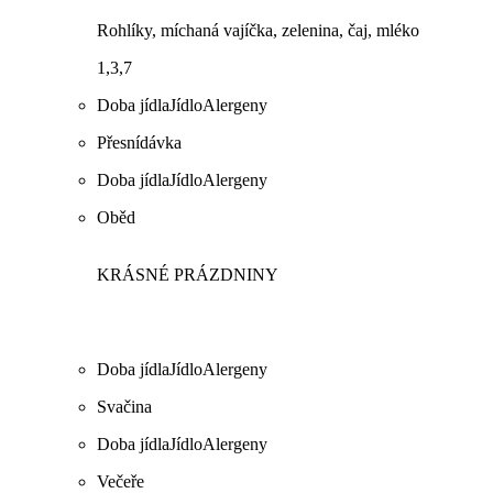
Rohlíky, míchaná vajíčka, zelenina, čaj, mléko
1,3,7
Doba jídla
Jídlo
Alergeny
Přesnídávka
Doba jídla
Jídlo
Alergeny
Oběd
KRÁSNÉ PRÁZDNINY
Doba jídla
Jídlo
Alergeny
Svačina
Doba jídla
Jídlo
Alergeny
Večeře