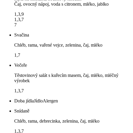
Čaj, ovocný nápoj, voda s citronem, mléko, jablko
1,3,9
1,3,7
7
Svačina
Chléb, rama, vařené vejce, zelenina, čaj, mléko
1,7
Večeře
Těstovinový salát s kuřecím masem, čaj, mléko, mléčný
výrobek
1,3,7
Doba jídla
Jídlo
Alergen
Snídaně
Chléb, rama, debrecinka, zelenina, čaj, mléko
1,3,7