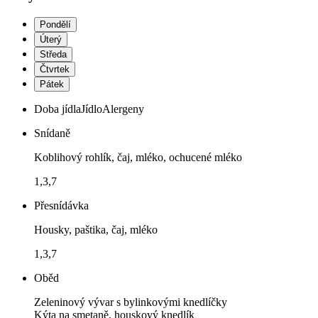
Pondělí
Úterý
Středa
Čtvrtek
Pátek
Doba jídla
Jídlo
Alergeny
Snídaně
Koblihový rohlík, čaj, mléko, ochucené mléko
1,3,7
Přesnídávka
Housky, paštika, čaj, mléko
1,3,7
Oběd
Zeleninový vývar s bylinkovými knedlíčky
Kýta na smetaně, houskový knedlík