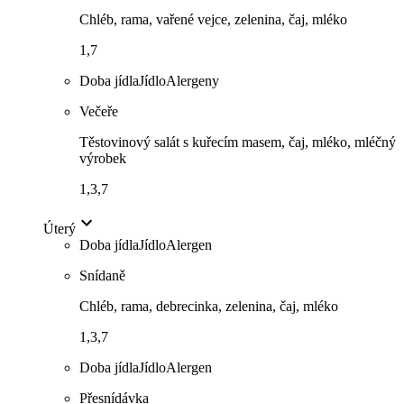
Chléb, rama, vařené vejce, zelenina, čaj, mléko
1,7
Doba jídla
Jídlo
Alergeny
Večeře
Těstovinový salát s kuřecím masem, čaj, mléko, mléčný
výrobek
1,3,7
Úterý
Doba jídla
Jídlo
Alergen
Snídaně
Chléb, rama, debrecinka, zelenina, čaj, mléko
1,3,7
Doba jídla
Jídlo
Alergen
Přesnídávka