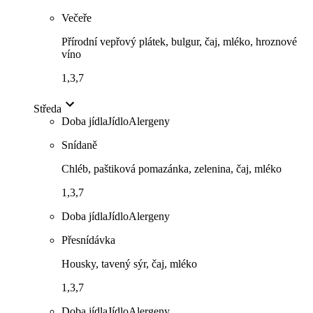
Večeře
Přírodní vepřový plátek, bulgur, čaj, mléko, hroznové
víno
1,3,7
Středa
Doba jídla
Jídlo
Alergeny
Snídaně
Chléb, paštiková pomazánka, zelenina, čaj, mléko
1,3,7
Doba jídla
Jídlo
Alergeny
Přesnídávka
Housky, tavený sýr, čaj, mléko
1,3,7
Doba jídla
Jídlo
Alergeny