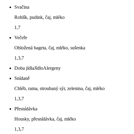
Svačina
Rohlík, pudink, čaj, mléko
1,7
Večeře
Obložená bageta, čaj, mléko, sušenka
1,3,7
Doba jídla
Jídlo
Alergeny
Snídaně
Chléb, rama, strouhaný sýr, zelenina, čaj, mléko
1,3,7
Přesnídávka
Housky, přesnídávka, čaj, mléko
1,3,7