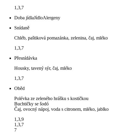
1,3,7
Doba jídla
Jídlo
Alergeny
Snídaně
Chléb, paštiková pomazánka, zelenina, čaj, mléko
1,3,7
Přesnídávka
Housky, tavený sýr, čaj, mléko
1,3,7
Oběd
Polévka ze zeleného hrášku s kostičkou
Buchtičky se šodó
Čaj, ovocný nápoj, voda s citronem, mléko, jablko
1,3,9
1,3,7
7