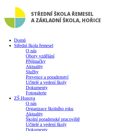
STŘEDNÍ ŠKOLA ŘEMESEL
A ZÁKLADNÍ ŠKOLA, HOŘICE
Domů
Střední škola řemesel
O nás
Obory vzdělání
Přijímačky
Aktuality
Služby
Prevence a poradenství
Učitelé a vedení školy
Dokumenty
Fotogalerie
ZŠ Husova
O nás
Organizace školního roku
Aktuality
Školní poradenské pracoviště
Učitelé a vedení školy
Dokumenty