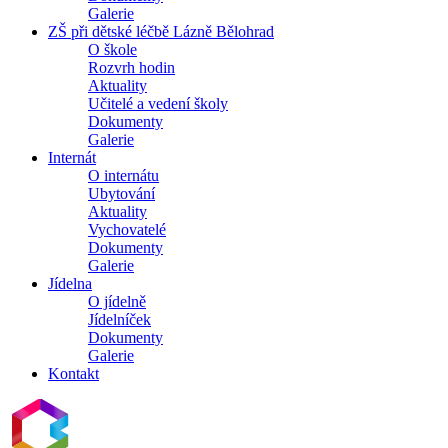
Galerie
ZŠ při dětské léčbě Lázně Bělohrad
O škole
Rozvrh hodin
Aktuality
Učitelé a vedení školy
Dokumenty
Galerie
Internát
O internátu
Ubytování
Aktuality
Vychovatelé
Dokumenty
Galerie
Jídelna
O jídelně
Jídelníček
Dokumenty
Galerie
Kontakt