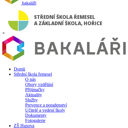
bakaláři
STŘEDNÍ ŠKOLA ŘEMESEL
A ZÁKLADNÍ ŠKOLA, HOŘICE
×
Domů
Střední škola řemesel
O nás
Obory vzdělání
Přijímačky
Aktuality
Služby
Prevence a poradenství
Učitelé a vedení školy
Dokumenty
Fotogalerie
ZŠ Husova