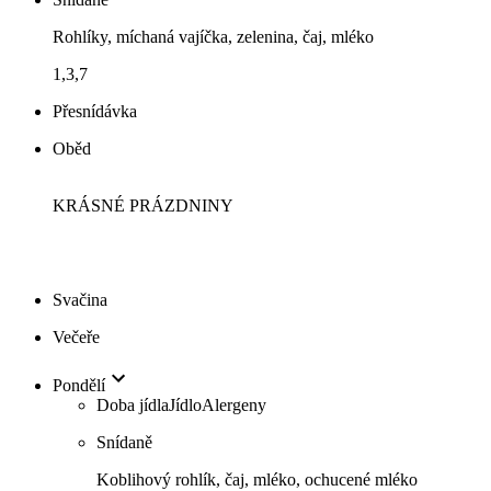
Rohlíky, míchaná vajíčka, zelenina, čaj, mléko
1,3,7
Přesnídávka
Oběd
KRÁSNÉ PRÁZDNINY
Svačina
Večeře
Pondělí
Doba jídla
Jídlo
Alergeny
Snídaně
Koblihový rohlík, čaj, mléko, ochucené mléko