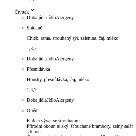
Čtvrtek
Doba jídla
Jídlo
Alergeny
Snídaně
Chléb, rama, strouhaný sýr, zelenina, čaj, mléko
1,3,7
Doba jídla
Jídlo
Alergeny
Přesnídávka
Housky, přesnídávka, čaj, mléko
1,3,7
Doba jídla
Jídlo
Alergeny
Oběd
Kuřecí vývar se strouháním
Přírodní okoun nilský, šťouchané brambory, zelný salát
s řepou