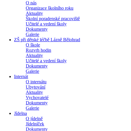
O nás
Organizace školního roku
Aktuality
Školní poradenské pracoviště
Učitelé a vedení školy
Dokumenty
Galerie
ZŠ při dětské léčbě Lázně Bělohrad
O škole
Rozvrh hodin
Aktuality
Učitelé a vedení školy
Dokumenty
Galerie
Internát
O internátu
Ubytování
Aktuality
Vychovatelé
Dokumenty
Galerie
Jídelna
O jídelně
Jídelníček
Dokumenty