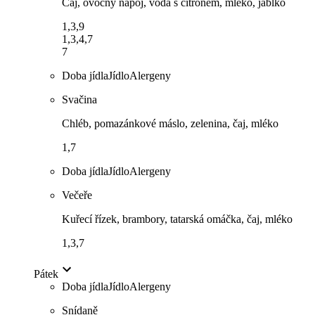
Čaj, ovocný nápoj, voda s citronem, mléko, jablko
1,3,9
1,3,4,7
7
Doba jídla
Jídlo
Alergeny
Svačina
Chléb, pomazánkové máslo, zelenina, čaj, mléko
1,7
Doba jídla
Jídlo
Alergeny
Večeře
Kuřecí řízek, brambory, tatarská omáčka, čaj, mléko
1,3,7
Pátek
Doba jídla
Jídlo
Alergeny
Snídaně