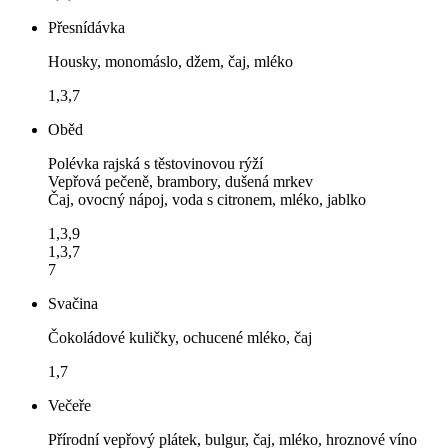
Přesnídávka
Housky, monomáslo, džem, čaj, mléko
1,3,7
Oběd
Polévka rajská s těstovinovou rýží
Vepřová pečeně, brambory, dušená mrkev
Čaj, ovocný nápoj, voda s citronem, mléko, jablko
1,3,9
1,3,7
7
Svačina
Čokoládové kuličky, ochucené mléko, čaj
1,7
Večeře
Přírodní vepřový plátek, bulgur, čaj, mléko, hroznové víno