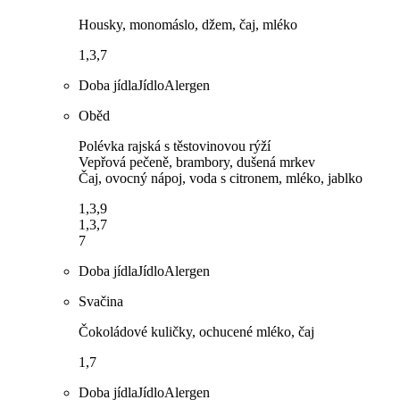
Housky, monomáslo, džem, čaj, mléko
1,3,7
Doba jídla
Jídlo
Alergen
Oběd
Polévka rajská s těstovinovou rýží
Vepřová pečeně, brambory, dušená mrkev
Čaj, ovocný nápoj, voda s citronem, mléko, jablko
1,3,9
1,3,7
7
Doba jídla
Jídlo
Alergen
Svačina
Čokoládové kuličky, ochucené mléko, čaj
1,7
Doba jídla
Jídlo
Alergen