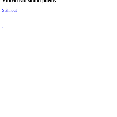
Vnitřní řád školní jídelny
Stáhnout