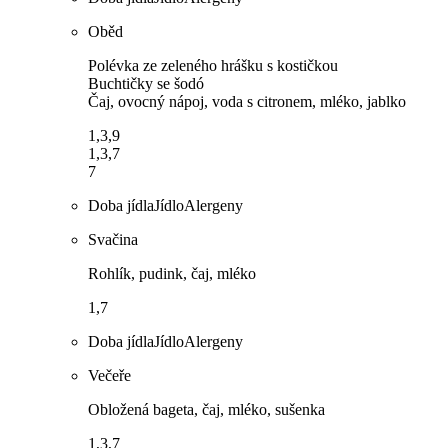
Oběd
Polévka ze zeleného hrášku s kostičkou
Buchtičky se šodó
Čaj, ovocný nápoj, voda s citronem, mléko, jablko
1,3,9
1,3,7
7
Doba jídla
Jídlo
Alergeny
Svačina
Rohlík, pudink, čaj, mléko
1,7
Doba jídla
Jídlo
Alergeny
Večeře
Obložená bageta, čaj, mléko, sušenka
1,3,7