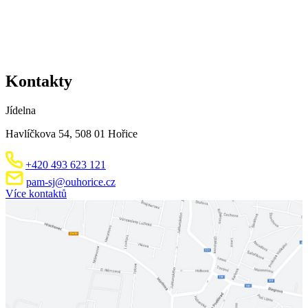
Kontakty
Jídelna
Havlíčkova 54, 508 01 Hořice
+420 493 623 121
pam-sj@ouhorice.cz
Více kontaktů