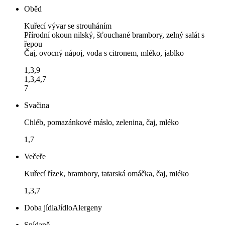
Oběd
Kuřecí vývar se strouháním
Přírodní okoun nilský, šťouchané brambory, zelný salát s
řepou
Čaj, ovocný nápoj, voda s citronem, mléko, jablko
1,3,9
1,3,4,7
7
Svačina
Chléb, pomazánkové máslo, zelenina, čaj, mléko
1,7
Večeře
Kuřecí řízek, brambory, tatarská omáčka, čaj, mléko
1,3,7
Doba jídla
Jídlo
Alergeny
Snídaně