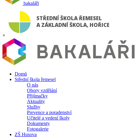
bakaláři
STŘEDNÍ ŠKOLA ŘEMESEL
A ZÁKLADNÍ ŠKOLA, HOŘICE
×
Domů
Střední škola řemesel
O nás
Obory vzdělání
Přijímačky
Aktuality
Služby
Prevence a poradenství
Učitelé a vedení školy
Dokumenty
Fotogalerie
ZŠ Husova