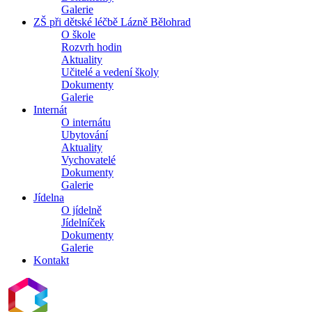
Galerie
ZŠ při dětské léčbě Lázně Bělohrad
O škole
Rozvrh hodin
Aktuality
Učitelé a vedení školy
Dokumenty
Galerie
Internát
O internátu
Ubytování
Aktuality
Vychovatelé
Dokumenty
Galerie
Jídelna
O jídelně
Jídelníček
Dokumenty
Galerie
Kontakt