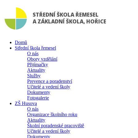
STŘEDNÍ ŠKOLA ŘEMESEL
A ZÁKLADNÍ ŠKOLA, HOŘICE
Domů
Střední škola řemesel
O nás
Obory vzdělání
Přijímačky
Aktuality
Služby
Prevence a poradenství
Učitelé a vedení školy
Dokumenty
Fotogalerie
ZŠ Husova
O nás
Organizace školního roku
Aktuality
Školní poradenské pracoviště
Učitelé a vedení školy
Dokumenty