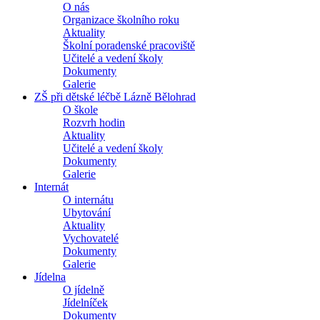
O nás
Organizace školního roku
Aktuality
Školní poradenské pracoviště
Učitelé a vedení školy
Dokumenty
Galerie
ZŠ při dětské léčbě Lázně Bělohrad
O škole
Rozvrh hodin
Aktuality
Učitelé a vedení školy
Dokumenty
Galerie
Internát
O internátu
Ubytování
Aktuality
Vychovatelé
Dokumenty
Galerie
Jídelna
O jídelně
Jídelníček
Dokumenty