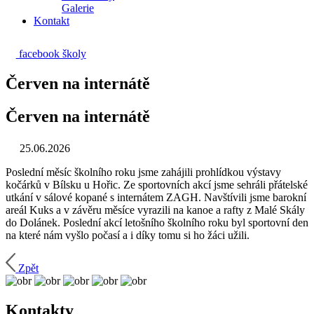
Galerie
Kontakt
facebook školy
Červen na internátě
Červen na internátě
25.06.2026
Poslední měsíc školního roku jsme zahájili prohlídkou výstavy
kočárků v Bílsku u Hořic. Ze sportovních akcí jsme sehráli přátelské
utkání v sálové kopané s internátem ZAGH. Navštívili jsme barokní
areál Kuks a v závěru měsíce vyrazili na kanoe a rafty z Malé Skály
do Dolánek. Poslední akcí letošního školního roku byl sportovní den
na které nám vyšlo počasí a i díky tomu si ho žáci užili.
Zpět
Kontakty