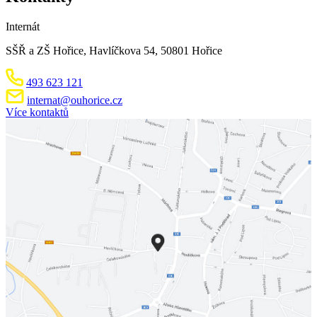
Internát
SŠŘ a ZŠ Hořice, Havlíčkova 54, 50801 Hořice
493 623 121
internat@ouhorice.cz
Více kontaktů