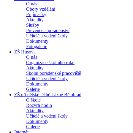
O nás
Obory vzdělání
Přijímačky
Aktuality
Služby
Prevence a poradenství
Učitelé a vedení školy
Dokumenty
Fotogalerie
ZŠ Husova
O nás
Organizace školního roku
Aktuality
Školní poradenské pracoviště
Učitelé a vedení školy
Dokumenty
Galerie
ZŠ při dětské léčbě Lázně Bělohrad
O škole
Rozvrh hodin
Aktuality
Učitelé a vedení školy
Dokumenty
Galerie
Internát