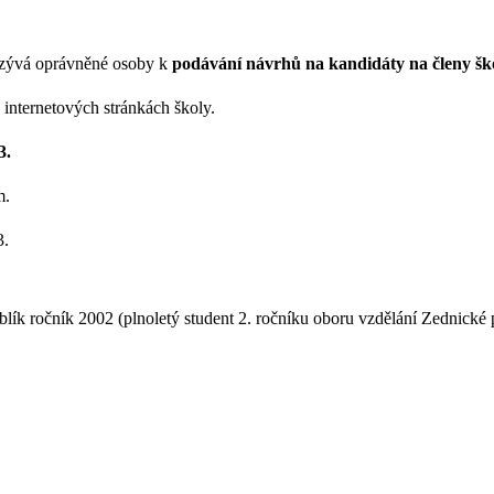
vyzývá oprávněné osoby k
podávání návrhů na kandidáty na členy šk
internetových stránkách školy.
3.
m.
3.
ík ročník 2002 (plnoletý student 2. ročníku oboru vzdělání Zednické 