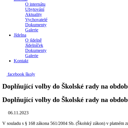
O internátu
Ubytování
Aktuality
Vychovatelé
Dokumenty
Galerie
Jídelna
O jídelně
Jídelníček
Dokumenty
Galerie
Kontakt
facebook školy
Doplňující volby do Školské rady na obdob
Doplňující volby do Školské rady na obdob
06.11.2023
V souladu s
§ 168 zákona 561/2004 Sb.
(Školský zákon) v platném zn