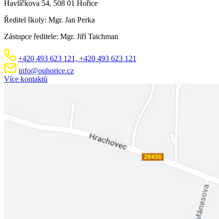
Havlíčkova 54, 508 01 Hořice
Ředitel školy: Mgr. Jan Perka
Zástupce ředitele: Mgr. Jiří Taichman
+420 493 623 121,
+420 493 623 121
info@ouhorice.cz
Více kontaktů