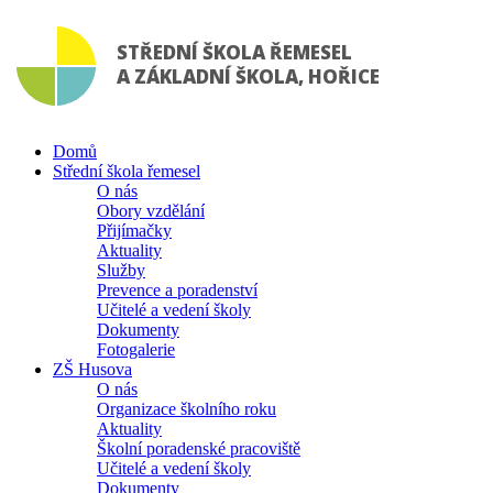
STŘEDNÍ ŠKOLA ŘEMESEL
A ZÁKLADNÍ ŠKOLA, HOŘICE
Domů
Střední škola řemesel
O nás
Obory vzdělání
Přijímačky
Aktuality
Služby
Prevence a poradenství
Učitelé a vedení školy
Dokumenty
Fotogalerie
ZŠ Husova
O nás
Organizace školního roku
Aktuality
Školní poradenské pracoviště
Učitelé a vedení školy
Dokumenty