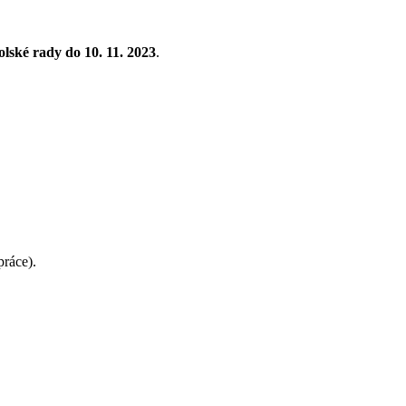
olské rady
do 10. 11. 2023
.
práce).