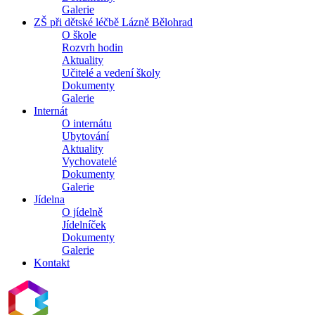
Galerie
ZŠ při dětské léčbě Lázně Bělohrad
O škole
Rozvrh hodin
Aktuality
Učitelé a vedení školy
Dokumenty
Galerie
Internát
O internátu
Ubytování
Aktuality
Vychovatelé
Dokumenty
Galerie
Jídelna
O jídelně
Jídelníček
Dokumenty
Galerie
Kontakt