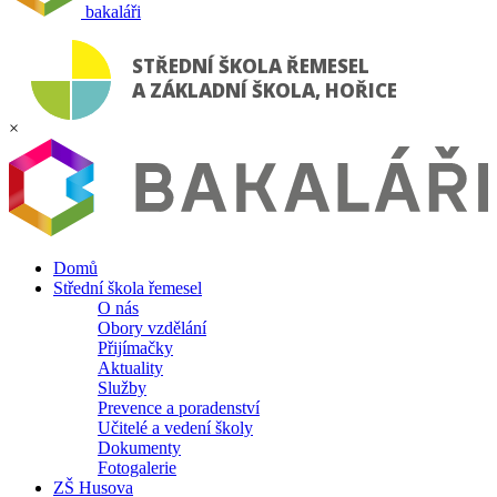
bakaláři
STŘEDNÍ ŠKOLA ŘEMESEL
A ZÁKLADNÍ ŠKOLA, HOŘICE
×
Domů
Střední škola řemesel
O nás
Obory vzdělání
Přijímačky
Aktuality
Služby
Prevence a poradenství
Učitelé a vedení školy
Dokumenty
Fotogalerie
ZŠ Husova