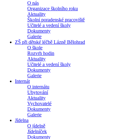
O nás
Organizace školního roku
Aktuality
Školní poradenské pracoviště
Učitelé a vedení školy
Dokumenty
Galerie
ZŠ při dětské léčbě Lázně Bělohrad
O škole
Rozvrh hodin
Aktuality
Učitelé a vedení školy
Dokumenty
Galerie
Internát
O internátu
Ubytování
Aktuality
Vychovatelé
Dokumenty
Galerie
Jídelna
O jídelně
Jídelníček
Dokumenty