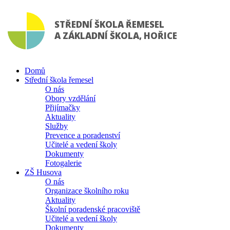
STŘEDNÍ ŠKOLA ŘEMESEL
A ZÁKLADNÍ ŠKOLA, HOŘICE
Domů
Střední škola řemesel
O nás
Obory vzdělání
Přijímačky
Aktuality
Služby
Prevence a poradenství
Učitelé a vedení školy
Dokumenty
Fotogalerie
ZŠ Husova
O nás
Organizace školního roku
Aktuality
Školní poradenské pracoviště
Učitelé a vedení školy
Dokumenty