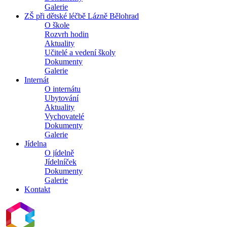
Galerie
ZŠ při dětské léčbě Lázně Bělohrad
O škole
Rozvrh hodin
Aktuality
Učitelé a vedení školy
Dokumenty
Galerie
Internát
O internátu
Ubytování
Aktuality
Vychovatelé
Dokumenty
Galerie
Jídelna
O jídelně
Jídelníček
Dokumenty
Galerie
Kontakt