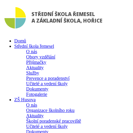
STŘEDNÍ ŠKOLA ŘEMESEL
A ZÁKLADNÍ ŠKOLA, HOŘICE
Domů
Střední škola řemesel
O nás
Obory vzdělání
Přijímačky
Aktuality
Služby
Prevence a poradenství
Učitelé a vedení školy
Dokumenty
Fotogalerie
ZŠ Husova
O nás
Organizace školního roku
Aktuality
Školní poradenské pracoviště
Učitelé a vedení školy
Dokumenty