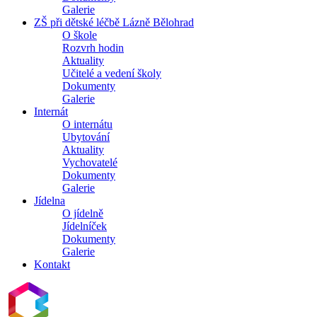
Galerie
ZŠ při dětské léčbě Lázně Bělohrad
O škole
Rozvrh hodin
Aktuality
Učitelé a vedení školy
Dokumenty
Galerie
Internát
O internátu
Ubytování
Aktuality
Vychovatelé
Dokumenty
Galerie
Jídelna
O jídelně
Jídelníček
Dokumenty
Galerie
Kontakt