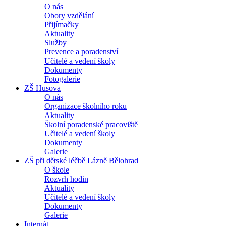
O nás
Obory vzdělání
Přijímačky
Aktuality
Služby
Prevence a poradenství
Učitelé a vedení školy
Dokumenty
Fotogalerie
ZŠ Husova
O nás
Organizace školního roku
Aktuality
Školní poradenské pracoviště
Učitelé a vedení školy
Dokumenty
Galerie
ZŠ při dětské léčbě Lázně Bělohrad
O škole
Rozvrh hodin
Aktuality
Učitelé a vedení školy
Dokumenty
Galerie
Internát