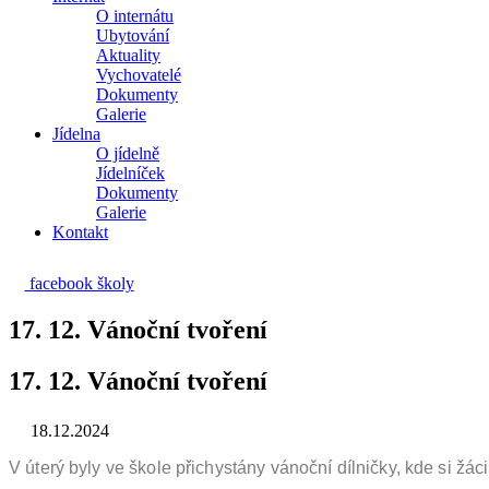
O internátu
Ubytování
Aktuality
Vychovatelé
Dokumenty
Galerie
Jídelna
O jídelně
Jídelníček
Dokumenty
Galerie
Kontakt
facebook školy
17. 12. Vánoční tvoření
17. 12. Vánoční tvoření
18.12.2024
V úterý byly ve škole přichystány vánoční dílničky, kde si ž