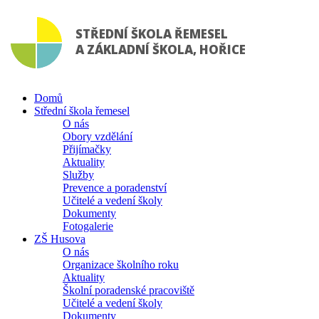
STŘEDNÍ ŠKOLA ŘEMESEL
A ZÁKLADNÍ ŠKOLA, HOŘICE
Domů
Střední škola řemesel
O nás
Obory vzdělání
Přijímačky
Aktuality
Služby
Prevence a poradenství
Učitelé a vedení školy
Dokumenty
Fotogalerie
ZŠ Husova
O nás
Organizace školního roku
Aktuality
Školní poradenské pracoviště
Učitelé a vedení školy
Dokumenty