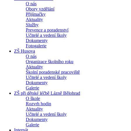
O nás
Obory vzdělání
Přijímačky
Aktuality
Služby
Prevence a poradenství
Učitelé a vedení školy
Dokumenty
Fotogalerie
ZŠ Husova
O nás
Organizace školního roku
Aktuality
Školní poradenské pracoviště
Učitelé a vedení školy
Dokumenty
Galerie
ZŠ při dětské léčbě Lázně Bělohrad
O škole
Rozvrh hodin
Aktuality
Učitelé a vedení školy
Dokumenty
Galerie
Internát