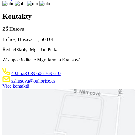
Kontakty
ZŠ Husova
Hořice, Husova 11, 508 01
Ředitel školy: Mgr. Jan Perka
Zástupce ředitele: Mgr. Jarmila Krausová
493 623 089
606 769 619
zshusova@ouhorice.cz
Více kontaktů