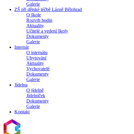
Galerie
ZŠ při dětské léčbě Lázně Bělohrad
O škole
Rozvrh hodin
Aktuality
Učitelé a vedení školy
Dokumenty
Galerie
Internát
O internátu
Ubytování
Aktuality
Vychovatelé
Dokumenty
Galerie
Jídelna
O jídelně
Jídelníček
Dokumenty
Galerie
Kontakt